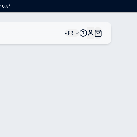
e 10%*
- FR