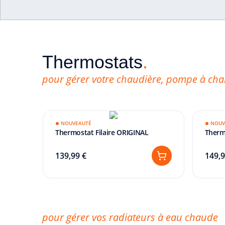
Accueil
Énergie
Chauffages et climatisations
Thermostats
.
Chauffages et
pour gérer votre chaudière, pompe à chal
climatisations
NOUVEAUTÉ
NOUV
Thermostat Filaire ORIGINAL
Therm
Une régulation intelligente de la température p
réduisant vos coûts énergétiques.
139,99 €
149,9
pour gérer vos radiateurs à eau chaude