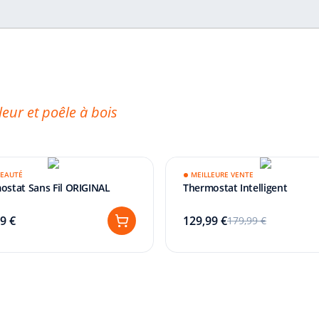
 
eur et poêle à bois
.
EAUTÉ
MEILLEURE VENTE
ostat Sans Fil ORIGINAL
Thermostat Intelligent
our optimiser votre confort tout en
9 €
129,99 €
179,99 €