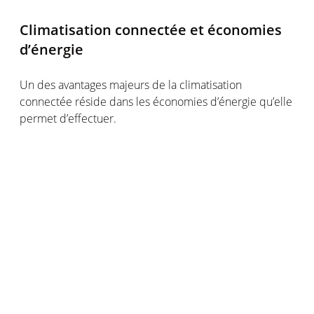
Climatisation connectée et économies
d’énergie
Un des avantages majeurs de la climatisation
connectée réside dans les économies d’énergie qu’elle
permet d’effectuer.
En collectant et en couplant les différentes données
de votre environnement (température, humidité,
qualité de l’air...), la climatisation connectée régule
finement et intelligemment sa puissance et le niveau
d’air frais ou de chauffage diffusé dans la maison. Cette
régulation permet ainsi d’optimiser la consommation
d’énergie de votre climatisation et donc de réduire
votre facture énergétique.
Un climatiseur connecté est un appareil intelligent
et flexible : il s’adapte à vos habitudes de vie et se