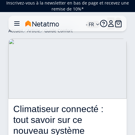
Inscrivez-vous à la newsletter en bas de page et recevez une
remise de 10%*
- FR
Accueil
Article
Guide Confort
Climatiseur connecté : 
tout savoir sur ce 
nouveau système 