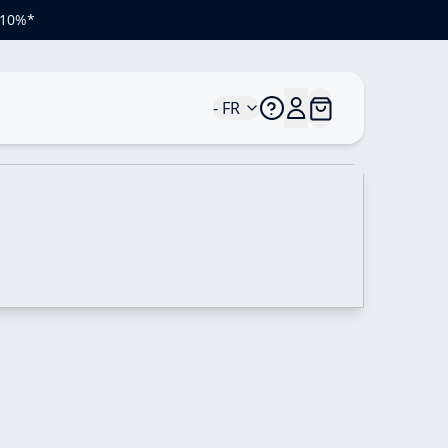
e 10%*
- FR