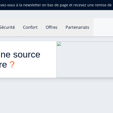
ivez-vous à la newsletter en bas de page et recevez une remise d
Sécurité
Confort
Offres
Partenariats
ne source de pollution intérieure ?
une source 
re 
?