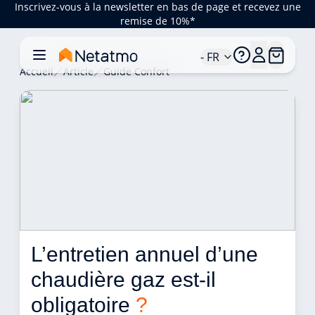
Inscrivez-vous à la newsletter en bas de page et recevez une
remise de 10%*
- FR
Accueil
Article
Guide Confort
L’entretien annuel d’une 
chaudière gaz est-il 
obligatoire 
?