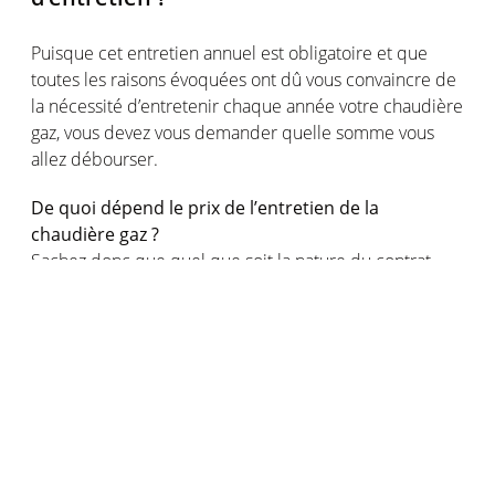
Puisque cet entretien annuel est obligatoire et que
toutes les raisons évoquées ont dû vous convaincre de
la nécessité d’entretenir chaque année votre chaudière
gaz, vous devez vous demander quelle somme vous
allez débourser.
De quoi dépend le prix de l’entretien de la
chaudière gaz ?
Sachez donc que quel que soit la nature du contrat
d’entretien que vous choisissez (plutôt complet ou
plutôt simplifié), le tarif varie selon le type d'appareil
de chauffage et votre localisation géographique.
Comptez généralement des tarifs d'entretien de la
chaudière gaz de 60 à 180 euros juste pour la main
d'œuvre et le déplacement du professionnel. Cela
n’inclut donc pas le remplacement des pièces à
changer, dont le prix peut rapidement grimper.