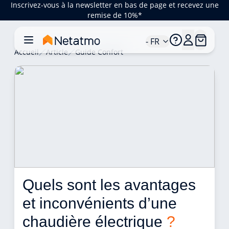
Inscrivez-vous à la newsletter en bas de page et recevez une
remise de 10%*
- FR
Accueil
Article
Guide Confort
Quels sont les avantages 
et inconvénients d’une 
chaudière électrique 
?