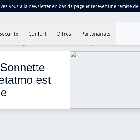
ivez-vous à la newsletter en bas de page et recevez une remise d
Sécurité
Confort
Offres
Partenariats
Vidéo Intelligente Netatmo est désormais disponible
 Sonnette 
etatmo est 
le