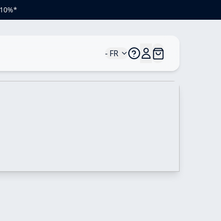
e 10%*
- FR