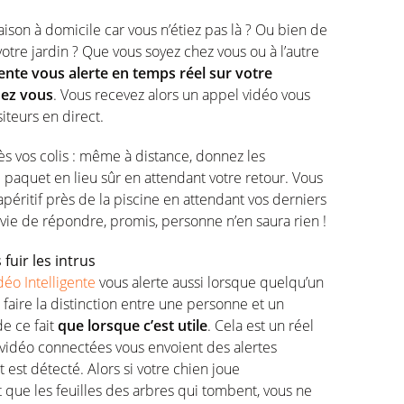
raison à domicile car vous n’étiez pas là ? Ou bien de
otre jardin ? Que vous soyez chez vous ou à l’autre
ente vous alerte en temps réel sur votre
hez vous
. Vous recevez alors un appel vidéo vous
siteurs en direct.
ès vos colis : même à distance, donnez les
re paquet en lieu sûr en attendant votre retour. Vous
éritif près de la piscine en attendant vos derniers
nvie de répondre, promis, personne n’en saura rien !
fuir les intrus
éo Intelligente
vous alerte aussi lorsque quelqu’un
t faire la distinction entre une personne et un
de ce fait
que lorsque c’est utile
. Cela est un réel
idéo connectées vous envoient des alertes
st détecté. Alors si votre chien joue
t que les feuilles des arbres qui tombent, vous ne