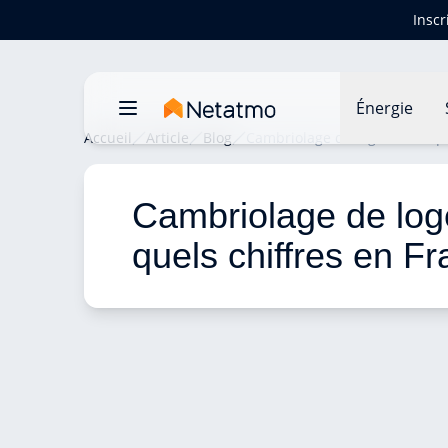
Inscr
Énergie
Accueil
Article
Blog
Cambriolage de logement : que
Cambriolage de log
quels chiffres en Fr