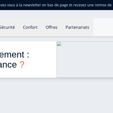
ivez-vous à la newsletter en bas de page et recevez une remise d
Sécurité
Confort
Offres
Partenariats
ls chiffres en France ?
ement : 
ance 
?