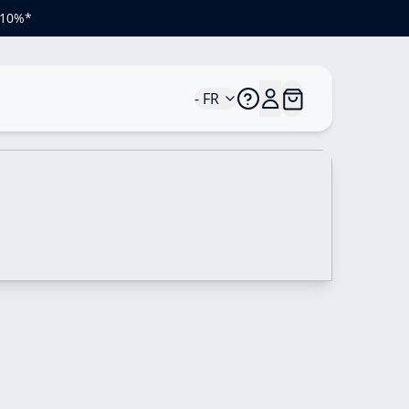
e 10%*
- FR