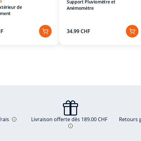
Support Pluviomètre et
RE
térieur de
Anémomètre
ement
HF
34.99 CHF
rais
Livraison offerte dès 189.00 CHF
Retours g