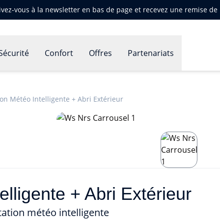
ivez-vous à la newsletter en bas de page et recevez une remise d
Sécurité
Confort
Offres
Partenariats
ion Météo Intelligente + Abri Extérieur
lligente + Abri Extérieur
ation météo intelligente