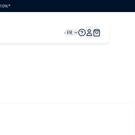
e 10%*
- FR