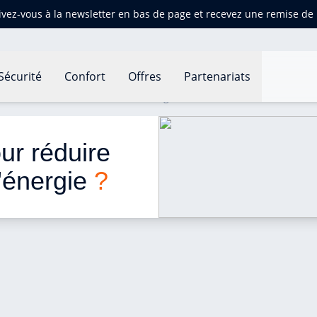
ivez-vous à la newsletter en bas de page et recevez une remise d
Sécurité
Confort
Offres
Partenariats
r réduire sa consommation d'énergie ?
r réduire 
énergie 
?