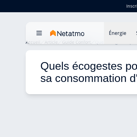
Inscr
Énergie
Accueil
Article
Guide Confort
Quels écogestes pou
Quels écogestes pou
sa consommation d'