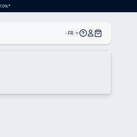
e 10%*
- FR