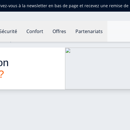
ivez-vous à la newsletter en bas de page et recevez une remise d
Sécurité
Confort
Offres
Partenariats
n empreinte carbone ?
on 
?