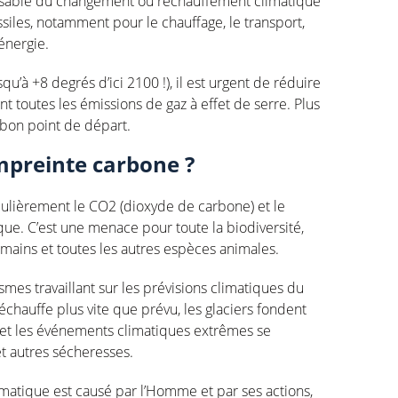
ponsable du changement ou réchauffement climatique
siles, notamment pour le chauffage, le transport,
’énergie.
squ’à +8 degrés d’ici 2100 !), il est urgent de réduire
 toutes les émissions de gaz à effet de serre. Plus
n bon point de départ.
mpreinte carbone ?
iculièrement le CO2 (dioxyde de carbone) et le
ue. C’est une menace pour toute la biodiversité,
mains et toutes les autres espèces animales.
smes travaillant sur les prévisions climatiques du
réchauffe plus vite que prévu, les glaciers fondent
et les événements climatiques extrêmes se
t autres sécheresses.
imatique est causé par l’Homme et par ses actions,