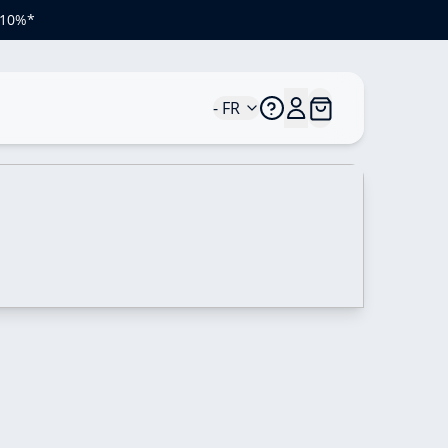
e 10%*
- FR