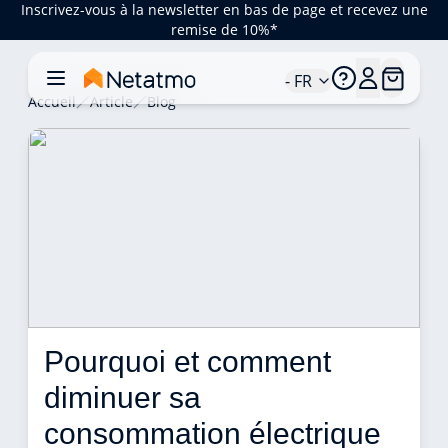
Inscrivez-vous à la newsletter en bas de page et recevez une
remise de 10%*
- FR
Accueil
Article
Blog
Pourquoi et comment 
diminuer sa 
consommation électrique 