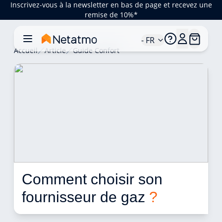
Inscrivez-vous à la newsletter en bas de page et recevez une
remise de 10%*
- FR
Accueil
Article
Guide Confort
Comment choisir son 
fournisseur de gaz 
?