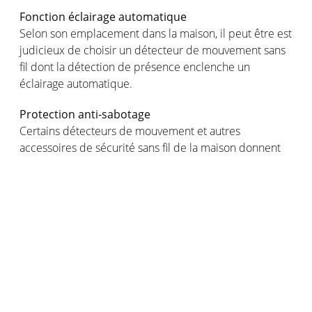
Fonction éclairage automatique
Selon son emplacement dans la maison, il peut être est
judicieux de choisir un détecteur de mouvement sans
fil dont la détection de présence enclenche un
éclairage automatique.
Protection anti-sabotage
Certains détecteurs de mouvement et autres
accessoires de sécurité sans fil de la maison donnent
l’alarme lorsque quelqu’un tente de les désactiver.
Installation et maintenance
Posez-vous enfin quelques questions pratiques : à
quelle hauteur installer le détecteur de mouvement
sans fil pour optimiser son déclenchement ? Le
capteur du détecteur est-il gêné par un mur ou un
obstacle ? A quelle fréquence changer les piles ? De
quel type d’alarme ou de signal de détection ai-je