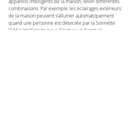
appareils intelligents de la maison, selon différentes
combinaisons. Par exemple, les éclairages extérieurs
de la maison peuvent s’allumer automatiquement
quand une personne est détectée par la Sonnette
Vidéo Intelligente pour éloigner un éventuel
cambrioleur.
Avec HomeKit, l’utilisateur peut accéder par la voix aux
images filmées en direct par sa Sonnette Vidéo
Intelligente. Il peut demander à Siri de lui montrer son
entrée pour savoir ce qu’il se passe chez lui (« Dis Siri,
montre-moi la Sonnette »).
Inscrivez-vous à nos communications