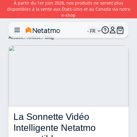
À partir du 1er juin 2026, nos produits ne seront plus
disponibles à la vente aux États‑Unis et au Canada via notre
e‑shop
- FR
Accueil
Article
Blog
La Sonnette Vidéo 
Intelligente Netatmo 