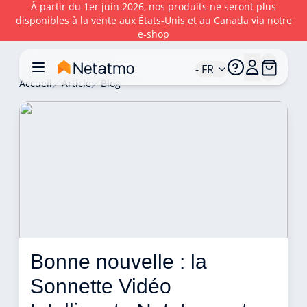
À partir du 1er juin 2026, nos produits ne seront plus
disponibles à la vente aux États‑Unis et au Canada via notre
e‑shop
- FR
Accueil
Article
Blog
Bonne nouvelle : la 
Sonnette Vidéo 