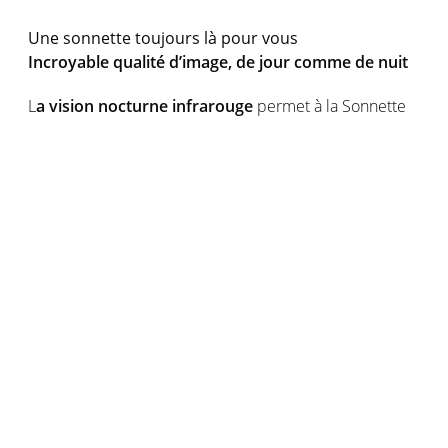
Une sonnette toujours là pour vous
Incroyable qualité d’image, de jour comme de nuit
L
a vision nocturne infrarouge
permet à la Sonnette
Vidéo Intelligente de surveiller ce qu’il se passe devant
votre porte 24H/24. Dotée d’une caméra Full HD
1080p, la Sonnette Vidéo Intelligente vous permet de
profiter d’une qualité d’image exceptionnelle. Par
ailleurs, grâce à la fonction HDR, les changements
brusques d’éclairage sont atténués. Vous pouvez ainsi
voir distinctement ce qui se passe quelles que soient
les conditions lumineuses. Le visage de vos visiteurs
sera net même à contre-jour.
Une sonnette résistante aux intempéries
Pluie, neige, humidité, poussière et saletés : elle résiste
à tout ! Grâce à la technologie HZO, son nano-film
innovant garantit l’intégrité et le fonctionnement de la