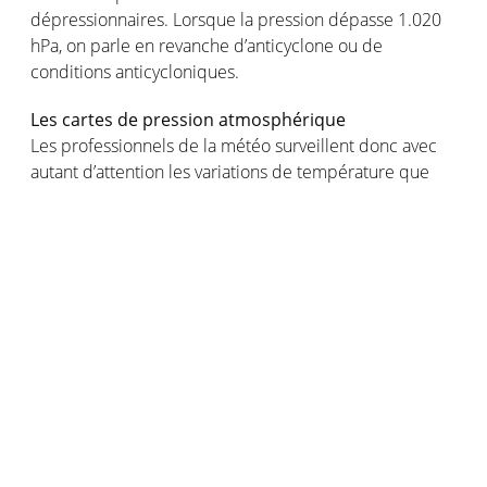
dépressionnaires. Lorsque la pression dépasse 1.020
hPa, on parle en revanche d’anticyclone ou de
conditions anticycloniques.
Les cartes de pression atmosphérique
Les professionnels de la météo surveillent donc avec
autant d’attention les variations de température que
celles de la pression atmosphérique. Non seulement la
mesure de la pression permet de connaitre la
tendance générale à court terme, mais le relevé des
pressions à plus grande échelle permet aussi d’établir
des cartes de pression atmosphérique. Une telle carte,
aussi appelée carte isobarique ou carte des fronts,
représente des lignes d'égale pression appelées «
isobares » en météorologie. Ces cartes permettent aux
météorologues de suivre les centres d’action
(anticyclones ou dépressions).
Sachant que les différences de pression entre deux