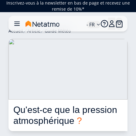
Inscrivez-vous à la newsletter en bas de page et recevez une
remise de 10%*
- FR
Accueil
Article
Guide Météo
Qu'est-ce que la pression 
atmosphérique 
?