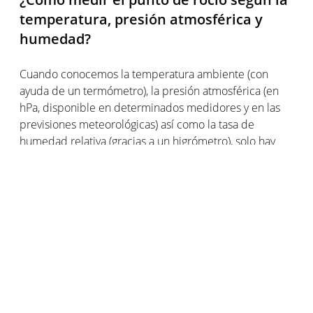
temperatura, presión atmosférica y
humedad?
Cuando conocemos la temperatura ambiente (con
ayuda de un termómetro), la presión atmosférica (en
hPa, disponible en determinados medidores y en las
previsiones meteorológicas) así como la tasa de
humedad relativa (gracias a un higrómetro), solo hay
que consultar las tablas de medidas disponibles oline.
La temperatura del punto de rocío está estrechamente
relacionada con cada una de estas variables, lo que nos
permitirá hacernos una buena idea de este dato si no
tenemos otra forma de leerlo.
De hecho, algunos instrumentos de medición permiten
conocer la temperatura del punto de rocío de un
vistazo: este es el caso del
higrómetro
de espejo de