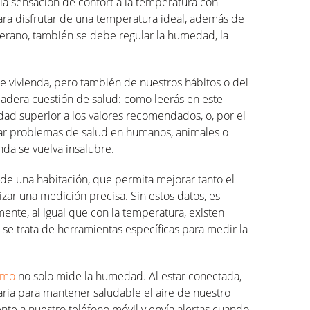
a sensación de confort a la temperatura con
 Para disfrutar de una temperatura ideal, además de
verano, también se debe regular la humedad, la
de vivienda, pero también de nuestros hábitos o del
adera cuestión de salud: como leerás en este
dad superior a los valores recomendados, o, por el
ar problemas de salud en humanos, animales o
nda se vuelva insalubre.
 de una habitación, que permita mejorar tanto el
izar una medición precisa. Sin estos datos, es
ente, al igual que con la temperatura, existen
se trata de herramientas específicas para medir la
tmo
no solo mide la humedad. Al estar conectada,
ria para mantener saludable el aire de nuestro
te a nuestro teléfono móvil y envía alertas cuando