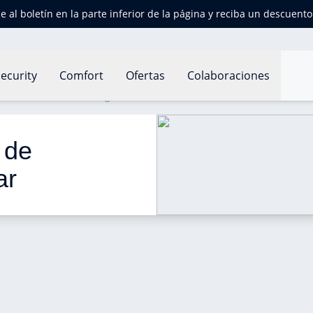
e al boletín en la parte inferior de la página y reciba un descuent
ecurity
Comfort
Ofertas
Colaboraciones
a de humedad en el hogar
 de 
ar