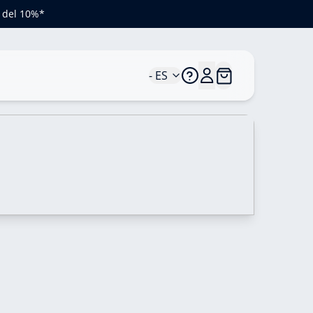
o del 10%*
- ES