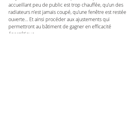
accueillant peu de public est trop chauffée, qu’un des
radiateurs n’est jamais coupé, qu’une fenêtre est restée
ouverte… Et ainsi procéder aux ajustements qui
permettront au bâtiment de gagner en efficacité
énergétique.
Ces fonctionnalités sont possibles grâce à un
tableau
de bord en ligne
, sur lequel les utilisateurs, les facility
managers peuvent trouver les mesures de l’ensemble
des Capteurs Netatmo utilisés dans un ou plusieurs
bâtiments. La plateforme permet d’analyser la qualité
de l’air en temps réel, de créer des alertes
personnalisées et des rapports hebdomadaires ou
mensuels. Afin de s’adapter aux espaces publics,
Netatmo fournit également un support mural, facile à
installer en le vissant au mur.
Pour tout renseignement, les intéressés peuvent
prendre contact avec l’équipe dédiée via le