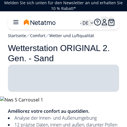
Melden Sie sich unten für den Newsletter an und erhalten Sie
10 % Rabatt*
- DE
Startseite
Comfort
Wetter und Luftqualität
Wetterstation ORIGINAL 2.
Gen. - Sand
1/4
Améliorez votre confort au quotidien.
Analyse der Innen- und Außenumgebung
12 präzise Daten, innen und außen, darunter Pollen