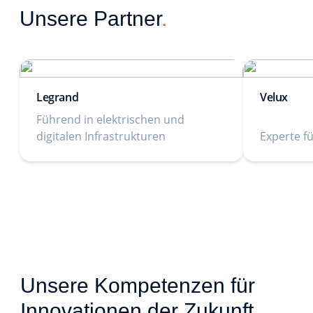
Unsere Partner
.
Legrand
Velux
Führend in elektrischen und
digitalen Infrastrukturen
Experte f
Unsere Kompetenzen für 
Innovationen der Zukunft 