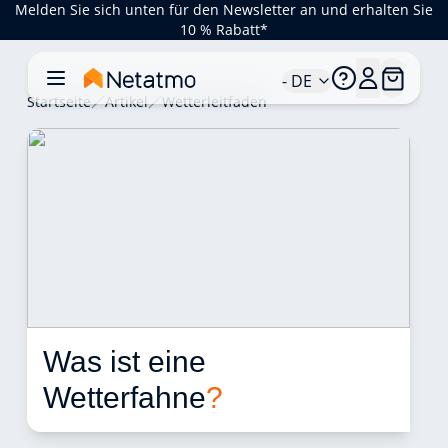
Melden Sie sich unten für den Newsletter an und erhalten Sie
10 % Rabatt*
- DE
Startseite
Artikel
Wetterleitfaden
Was ist eine 
Wetterfahne
?