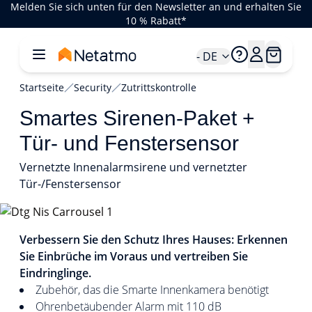
Melden Sie sich unten für den Newsletter an und erhalten Sie
10 % Rabatt*
- DE
Startseite
Security
Zutrittskontrolle
Smartes Sirenen-Paket +
Tür- und Fenstersensor
Vernetzte Innenalarmsirene und vernetzter
Tür-/Fenstersensor
1/7
Verbessern Sie den Schutz Ihres Hauses: Erkennen
Sie Einbrüche im Voraus und vertreiben Sie
Eindringlinge.
Zubehör, das die Smarte Innenkamera benötigt
Ohrenbetäubender Alarm mit 110 dB