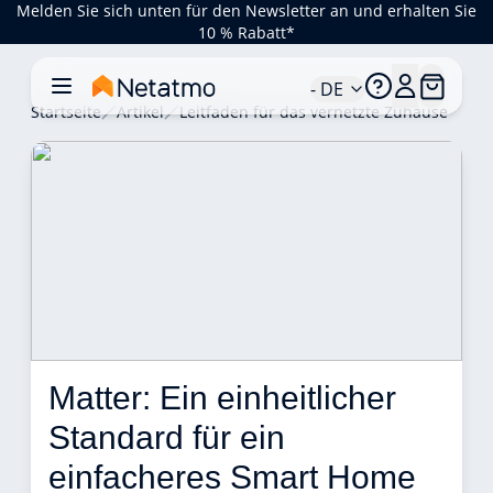
Melden Sie sich unten für den Newsletter an und erhalten Sie
10 % Rabatt*
- DE
Startseite
Artikel
Leitfaden für das vernetzte Zuhause
Matter: Ein einheitlicher 
Standard für ein 
einfacheres Smart Home