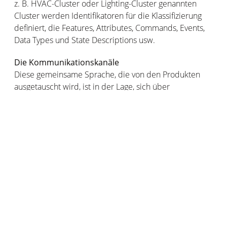
z. B. HVAC-Cluster oder Lighting-Cluster genannten
Cluster werden Identifikatoren für die Klassifizierung
definiert, die Features, Attributes, Commands, Events,
Data Types und State Descriptions usw.
Die Kommunikationskanäle
Diese gemeinsame Sprache, die von den Produkten
ausgetauscht wird, ist in der Lage, sich über
verschiedene Kommunikationskanäle zu verbreiten.
Da es keine Lösung gibt, die allen Bedürfnissen gerecht
wird, setzt Matter auf 3 sich ergänzende
Kommunikationskanäle:
WLAN,
Ethernet,
Thread.
Diese drei Kanäle sind IP-basierte Protokolle. Das
Konzept der IP-Adresse und die damit verbundenen