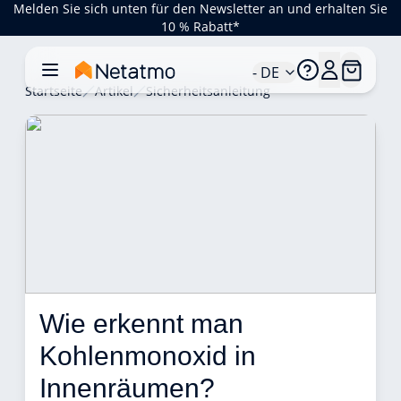
Melden Sie sich unten für den Newsletter an und erhalten Sie
10 % Rabatt*
- DE
Startseite
Artikel
Sicherheitsanleitung
Wie erkennt man 
Kohlenmonoxid in 
Innenräumen? 