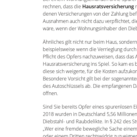
rechnen, dass die
Hausratsversicherung
n
denen Versicherungen von der Zahlung befre
Ausnahmen auch nicht dazu verpflichtet, 
wäre, wenn der Wohnungsinhaber den Diebs
Ähnliches gilt nicht nur beim Haus, sonde
beispielsweise wenn die Verrieglung durch e
Pflicht des Opfers nachzuweisen, dass das
Hausratsversicherung ins Spiel. So kam es b
diese sich weigerte, für die Kosten aufzu
Besondere Vorsicht gilt bei der sogenannten
des Autoschlüssels ab. Die empfangenen Da
öffnen.
Sind Sie bereits Opfer eines spurenlosen Ei
2018 wurden in Deutschland 5,56 Millionen
Diebstahl- und Raubdelikte. In § 242 des 
„Wer eine fremde bewegliche Sache einem 
oder einem Dritten rechtswidrig zuzueignen,