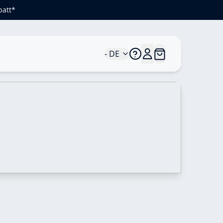
batt*
- DE