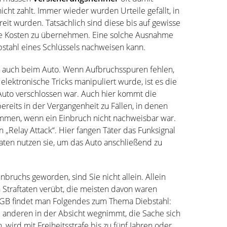
icht zahlt. Immer wieder wurden Urteile gefällt, in
it wurden. Tatsächlich sind diese bis auf gewisse
die Kosten zu übernehmen. Eine solche Ausnahme
tahl eines Schlüssels nachweisen kann.
rn auch beim Auto. Wenn Aufbruchsspuren fehlen,
lektronische Tricks manipuliert wurde, ist es die
 Auto verschlossen war. Auch hier kommt die
ereits in der Vergangenheit zu Fällen, in denen
kommen, wenn ein Einbruch nicht nachweisbar war.
 „Relay Attack“. Hier fangen Täter das Funksignal
ten nutzen sie, um das Auto anschließend zu
nbruchs geworden, sind Sie nicht allein. Allein
 Straftaten verübt, die meisten davon waren
StGB findet man Folgendes zum Thema Diebstahl:
anderen in der Absicht wegnimmt, die Sache sich
 wird mit Freiheitsstrafe bis zu fünf Jahren oder