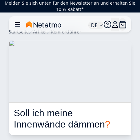
Melden Sie sich unten für den Newsletter an und erhalten Sie
10 % Rabatt*
- DE
Startseite
Artikel
Komfortführer
Soll ich meine 
Innenwände dämmen
?