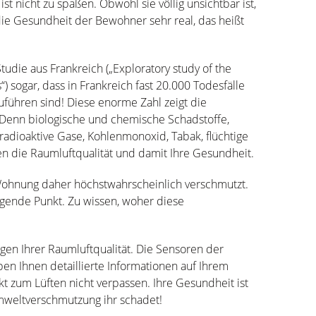
t nicht zu spaßen. Obwohl sie völlig unsichtbar ist,
ie Gesundheit der Bewohner sehr real, das heißt
tudie aus Frankreich („Exploratory study of the
“) sogar, dass in Frankreich fast 20.000 Todesfälle
uführen sind! Diese enorme Zahl zeigt die
. Denn biologische und chemische Schadstoffe,
, radioaktive Gase, Kohlenmonoxid, Tabak, flüchtige
 die Raumluftqualität und damit Ihre Gesundheit.
r Wohnung daher höchstwahrscheinlich verschmutzt.
gende Punkt. Zu wissen, woher diese
ngen Ihrer Raumluftqualität. Die Sensoren der
en Ihnen detaillierte Informationen auf Ihrem
 zum Lüften nicht verpassen. Ihre Gesundheit ist
 Umweltverschmutzung ihr schadet!