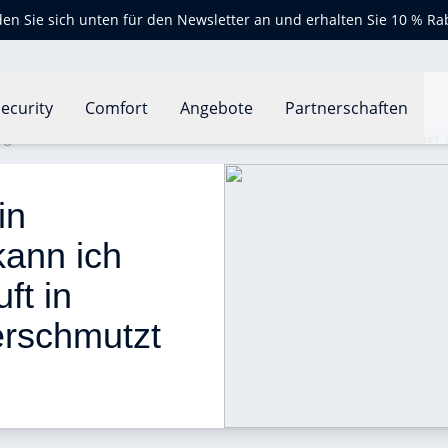
en Sie sich unten für den Newsletter an und erhalten Sie 10 % Ra
ecurity
Comfort
Angebote
Partnerschaften
g in Innenräumen: Wie kann ich feststellen, ob die Luft in meine
in 
ann ich 
ft in 
rschmutzt 