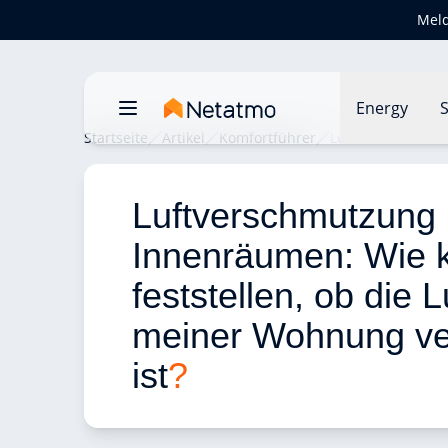
Meld
Energy
S
Startseite
Artikel
Komfortführer
Luftverschmutzun
Luftverschmutzung 
Innenräumen: Wie k
feststellen, ob die Lu
meiner Wohnung ve
ist
?