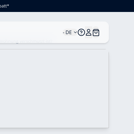
batt*
- DE
r Wohnung verschmutzt ist?