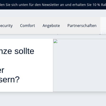
en Sie sich unten für den Newsletter an und erhalten Sie 10 % Ra
ecurity
Comfort
Angebote
Partnerschaften
anze sollte ich wählen, um die Luftqualität in meiner Wohnung z
ze sollte 
r 
sern? 