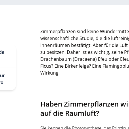
Zimmerpflanzen sind keine Wundermittel 
wissenschaftliche Studie, die die luftre
Innenräumen bestätigt. Aber für die Luft
de
zu besitzen. Daher ist es wichtig, seine 
Drachenbaum (Dracaena) Efeu oder Efeutü
Ficus? Eine Birkenfeige? Eine Flamingob
Wirkung.
für
üro
Haben Zimmerpflanzen wir
auf die Raumluft?
Sie kennen die Photosynthese, das Prinzip