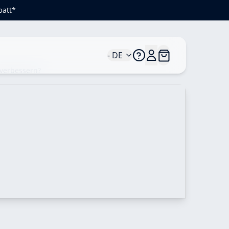
batt*
- DE
uverbessern?