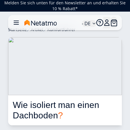
Melden Sie sich unten für den Newsletter an und erhalten Sie
10 % Rabatt*
- DE
Startseite
Artikel
Komfortführer
Wie isoliert man einen 
Dachboden
?