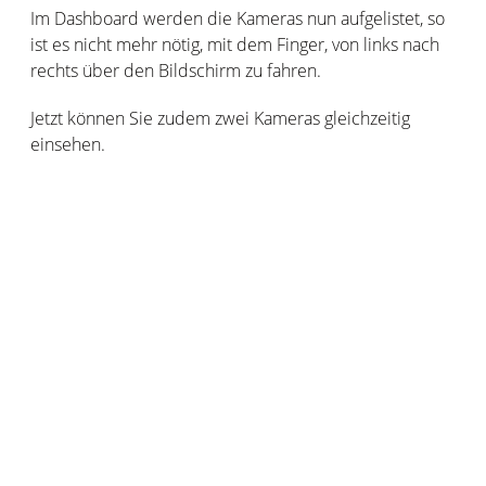
Im Dashboard werden die Kameras nun aufgelistet, so
ist es nicht mehr nötig, mit dem Finger, von links nach
rechts über den Bildschirm zu fahren.
Jetzt können Sie zudem zwei Kameras gleichzeitig
einsehen.
Die kamerabezogenen Aktionen (Überwachung
Ein-/Ausschalten, Flutlicht einschalten usw.) sind
außerdem unter jeder Kamera zugänglich.