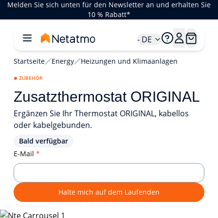
Melden Sie sich unten für den Newsletter an und erhalten Sie
10 % Rabatt*
- DE
Startseite
Energy
Heizungen und Klimaanlagen
ZUBEHÖR
Zusatzthermostat ORIGINAL
Ergänzen Sie Ihr Thermostat ORIGINAL, kabellos
oder kabelgebunden.
Bald verfügbar
E-Mail
*
Halte mich auf dem Laufenden
1/3