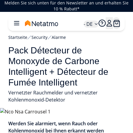
Melden Sie sich unten für den Newsletter an und erhalten Sie
10 % Rabatt*
- DE
Startseite
Security
Alarme
Pack Détecteur de
Monoxyde de Carbone
Intelligent + Détecteur de
Fumée Intelligent
Vernetzter Rauchmelder und vernetzter
Kohlenmonoxid-Detektor
1/5
Werden Sie alarmiert, wenn Rauch oder
Kohlenmonoxid bei Ihnen erkannt werden