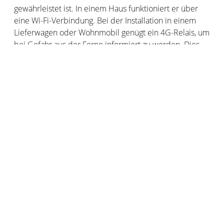
gewährleistet ist. In einem Haus funktioniert er über
eine Wi-Fi-Verbindung. Bei der Installation in einem
Lieferwagen oder Wohnmobil genügt ein 4G-Relais, um
bei Gefahr aus der Ferne informiert zu werden. Dies
kann wertvoll sein, wenn Sie den ganzen Tag über nicht
in Ihrem Fahrzeug waren und es zwischenzeitlich ein
Leck gab, um zu vermeiden, dass Sie in Ihr Fahrzeug
einsteigen. Der Netatmo Kohlenmonoxidmelder
entspricht den europäischen Vorschriften. Er verfügt
über die CE-Zertifizierung (EN 50291) und die NF-
Zertifizierung, die Produkten vorbehalten ist, die die
höchsten Sicherheitsstandards bieten. Jetzt hat er auch
die Zertifizierung EN50291-2:2019, die für die
Verwendung in einem Lieferwagen oder Wohnmobil
vorgesehen ist.
Einfache und schnelle Installation
Der
Smarte Kohlenmonoxidmelder von Netatmo