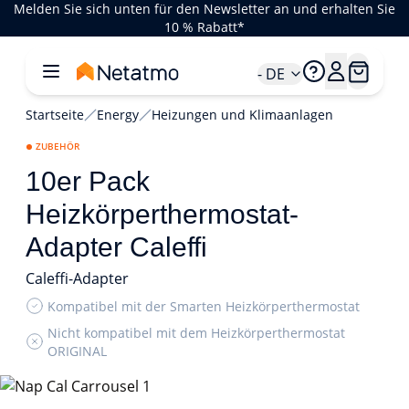
Melden Sie sich unten für den Newsletter an und erhalten Sie
10 % Rabatt*
- DE
Startseite
Energy
Heizungen und Klimaanlagen
ZUBEHÖR
10er Pack
Heizkörperthermostat-
Adapter Caleffi
Caleffi-Adapter
Kompatibel mit der Smarten Heizkörperthermostat
Nicht kompatibel mit dem Heizkörperthermostat
ORIGINAL
1/2