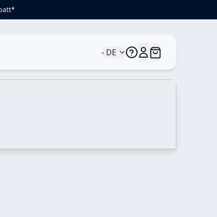
batt*
- DE