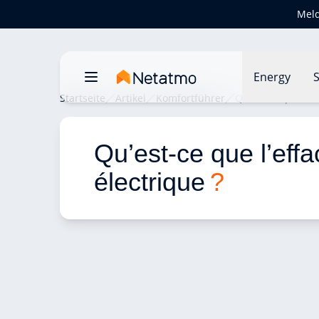
Meld
Energy
S
Startseite
Artikel
Komfortführer
Qu’est ce que l’e
Qu’est-ce que l’eff
électrique 
?