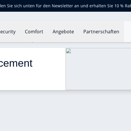
en Sie sich unten für den Newsletter an und erhalten Sie 10 % Ra
ecurity
Comfort
Angebote
Partnerschaften
ffacement électrique ?
acement 