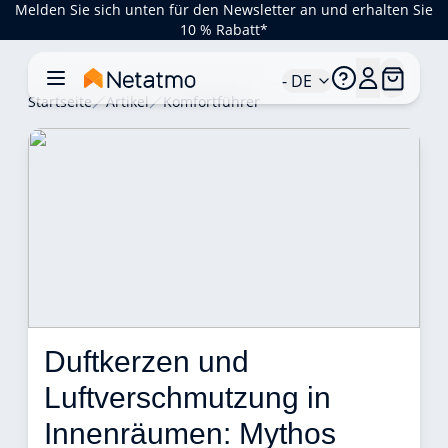
Melden Sie sich unten für den Newsletter an und erhalten Sie
10 % Rabatt*
- DE
Startseite
Artikel
Komfortführer
Duftkerzen und 
Luftverschmutzung in 
Innenräumen: Mythos 