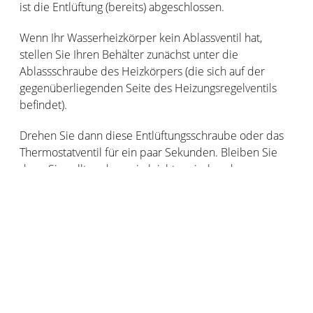
ist die Entlüftung (bereits) abgeschlossen.
Wenn Ihr Wasserheizkörper kein Ablassventil hat,
stellen Sie Ihren Behälter zunächst unter die
Ablassschraube des Heizkörpers (die sich auf der
gegenüberliegenden Seite des Heizungsregelventils
befindet).
Drehen Sie dann diese Entlüftungsschraube oder das
Thermostatventil für ein paar Sekunden. Bleiben Sie
dran: Sie sollten dann ein leichtes zischendes
Geräusch von Luft hören.
Je nach Modell des Heizkörpers, ob es sich um einen
alten oder neuen Heizkörper handelt, ist die
Reihenfolge unterschiedlich. Bei einem Heizkörper,
der mit einem kleinen Knopf ausgestattet ist, welcher
die Entlüftungsschraube abschließt, ziehen Sie diesen
an, ohne ihn ganz herauszudrehen.