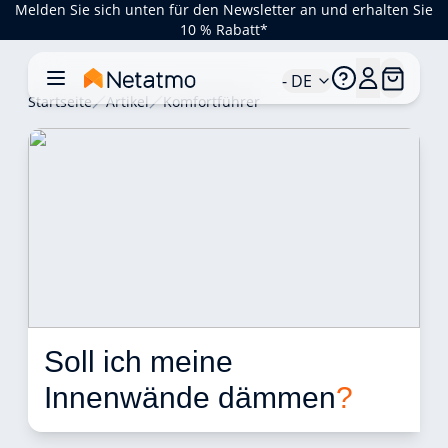
Melden Sie sich unten für den Newsletter an und erhalten Sie
10 % Rabatt*
- DE
Startseite
Artikel
Komfortführer
Soll ich meine 
Innenwände dämmen
?