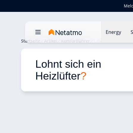
Meld
Energy
S
Startseite
Artikel
Komfortführer
Lohnt sich ein Heiz
Lohnt sich ein 
Heizlüfter
?