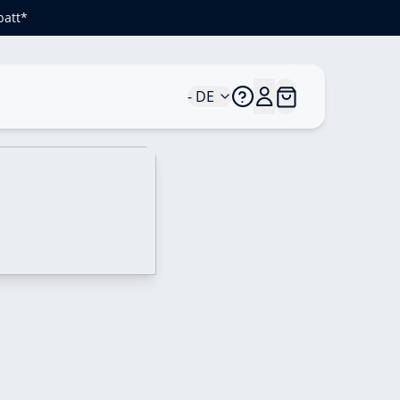
batt*
- DE