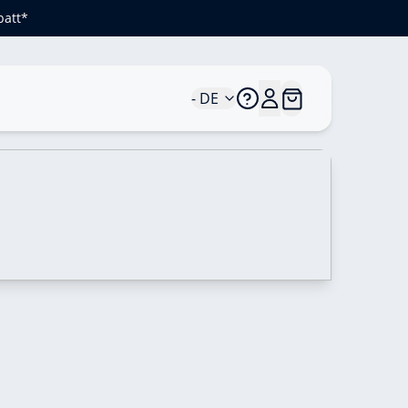
batt*
- DE