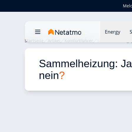
Meld
Energy
S
Startseite
Artikel
Komfortführer
Sammelheizung: J
Sammelheizung: Ja
nein
?