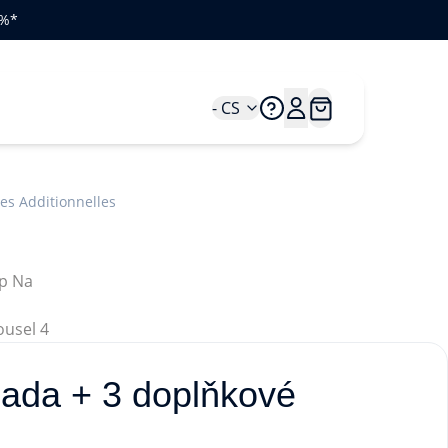
 %*
- CS
es Additionnelles
 sada + 3 doplňkové