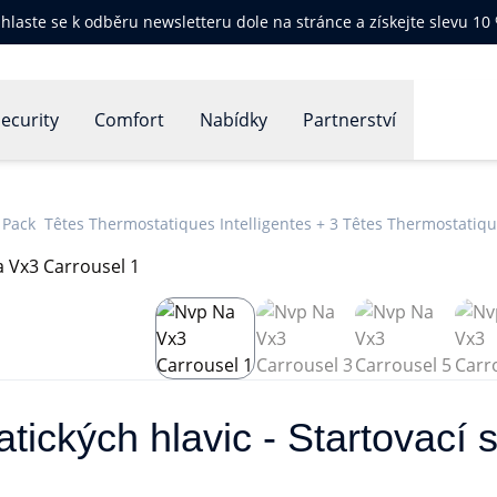
ihlaste se k odběru newsletteru dole na stránce a získejte slevu 10
ecurity
Comfort
Nabídky
Partnerství
r Pack Têtes Thermostatiques Intelligentes + 3 Têtes Thermostatiqu
tických hlavic - Startovací