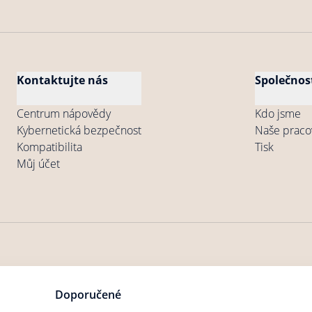
Kontaktujte nás
Společnos
Centrum nápovědy
Kdo jsme
Kybernetická bezpečnost
Naše praco
Kompatibilita
Tisk
Můj účet
né obchodní
Všeobecné podmínky užívání
Zásady ochrany osobních 
Doporučené
dmínky
Produktů
produktů