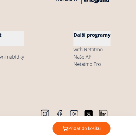
t
Další programy
with Netatmo
vní nabídky
Naše API
Netatmo Pro
údajů
Copyright © 2026 Netatmo. Všechna práva
Cookies
-
Přidat do košíku
vyhrazena