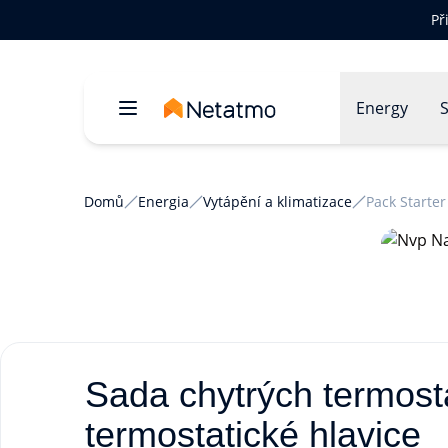
Př
Energy
S
Domů
Energia
Vytápění a klimatizace
Pack Starte
Sada chytrých termosta
termostatické hlavice