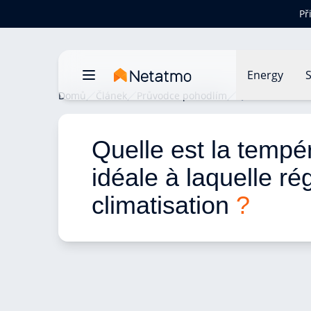
Př
Energy
S
Domů
Článek
Průvodce pohodlím
Quelle est la te
Quelle est la tempé
idéale à laquelle rég
climatisation 
?