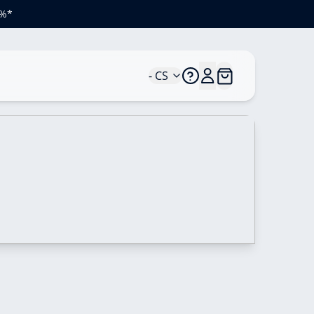
 %*
- CS