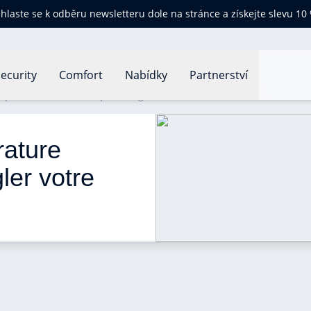
ihlaste se k odběru newsletteru dole na stránce a získejte slevu 10
ecurity
Comfort
Nabídky
Partnerství
mpérature idéale à laquelle régler votre climatisation ?
rature 
ler votre 