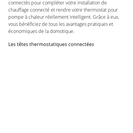
connectés
pour
compléter
votre
installation de
chauffage
connecté
et
rendre
votre
thermostat pour
pompe
à
chaleur
réellement
intelligent. Grâce à
eux
,
vous
bénéficiez
de
tous
les
avantages
pratiques et
économiques
de la
domotique
.
Les
têtes
thermostatiques
connectées
Les
Têtes Thermostatiques Intelligentes Netatmo
s’installent
en
quelques
gestes
sur
vos
radiateurs
reliés
à
une
chaudière
.
Grâce
à
eux
,
vous
pouvez
contrôler
avec
précision
et de manière
individuelle
le
chauffage
dans
chaque
pièce de la
maison
.
Idéal
pour
maîtriser
votre
consommation
tout
en
vous
assurant
un
meilleur
confort
au
quotidien
.
Le
capteur
de
qualité
de
l’air
intérieur
intelligent
Le
Capteur de Qualité de l'Air Intérieur Intelligent
s’associe
à
votre
thermostat pour
pompe
à
chaleur
pour
vous
assurer
une
maison
plus
agréable
et plus