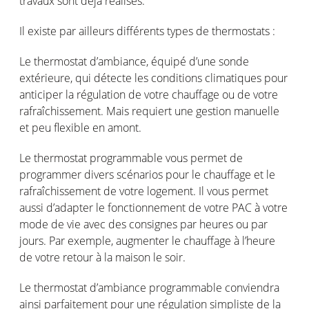
travaux
sont
déjà
réalisés
.
Il
existe
par
ailleurs
différents
types de
thermostats :
Le
thermostat
d’ambiance
,
équipé
d’une
sonde
extérieure
, qui
détecte
les conditions
climatiques
pour
anticiper
la
régulation
de
votre
chauffage
ou
de
votre
rafraîchissement
. Mais
requiert
une
gestion
manuelle
et peu flexible
en
amont
.
Le thermostat programmable
vous
permet
de
programmer divers
scénarios
pour le
chauffage
et le
rafraîchissement
de
votre
logement
. Il
vous
permet
aussi
d’adapter
le
fonctionnement
de
votre
PAC à
votre
mode de vie avec des
consignes
par
heures
ou
par
jours
. Par
exemple
, augmenter le
chauffage
à
l’heure
de
votre
retour à la
maison
le
soir
.
Le thermostat
d’ambiance
programmable
conviendra
ainsi
parfaitement
pour
une
régulation
simpliste
de la