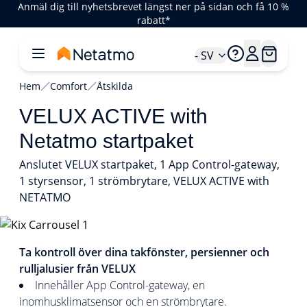
Anmäl dig till nyhetsbrevet längst ner på sidan och få 10 %
rabatt*
- SV
Hem
Comfort
Åtskilda
VELUX ACTIVE with
Netatmo startpaket
Anslutet VELUX startpaket, 1 App Control-gateway,
1 styrsensor, 1 strömbrytare, VELUX ACTIVE with
NETATMO
1/4
Ta kontroll över dina takfönster, persienner och
rulljalusier från VELUX
Innehåller App Control-gateway, en
inomhusklimatsensor och en strömbrytare.