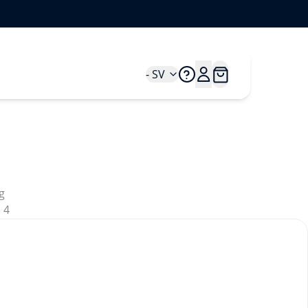
*
- SV