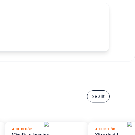
Se allt
TILLBEHÖR
TILLBEHÖR
Väggfäste Inomhus
Yttre skydd