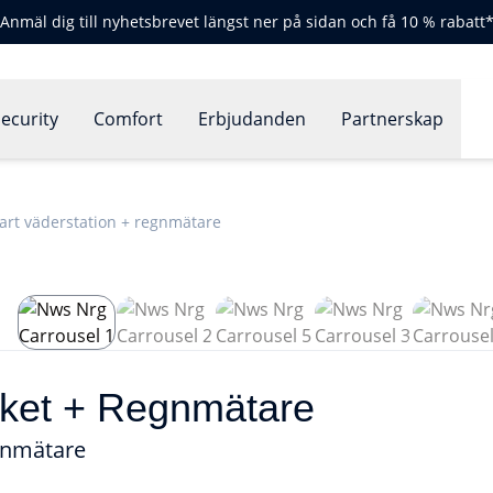
Anmäl dig till nyhetsbrevet längst ner på sidan och få 10 % rabatt
ecurity
Comfort
Erbjudanden
Partnerskap
rt väderstation + regnmätare
aket + Regnmätare
gnmätare