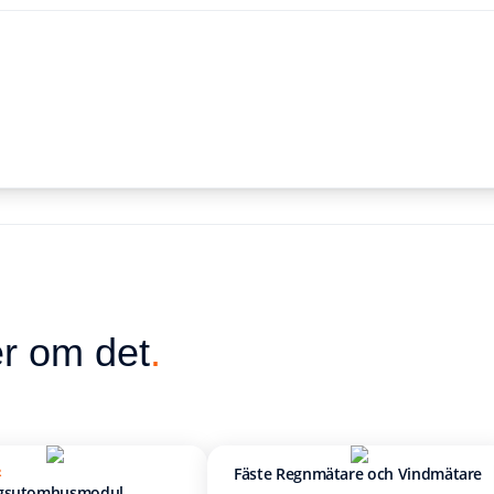
r om det
.
Fäste Regnmätare och Vindmätare
R
ngsutomhusmodul