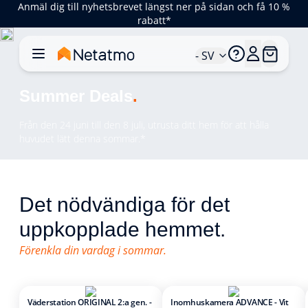
Anmäl dig till nyhetsbrevet längst ner på sidan och få 10 %
rabatt*
- SV
Summer Deals
.
Från den 24 juni till den 8 juli, utrusta ditt hem för att hålla
huvudet lätt denna sommar.*
Det nödvändiga för det
uppkopplade hemmet.
Förenkla din vardag i sommar.
Väderstation ORIGINAL 2:a gen. -
Inomhuskamera ADVANCE - Vit