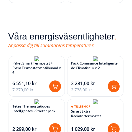
Våra energisväsentligheter
.
Anpassa dig till sommarens temperaturer.
Paket Smart Termostat +
Pack Commande Intelligente
Extra Termostatventilhuvud x
de Climatiseur x 2
6
6 551,10 kr
2 281,00 kr
7 279,00 kr
2 738,00 kr
Têtes Thermostatiques
TILLBEHÖR
Intelligentes - Starter pack
Smart Extra
Radiatortermostat
2 299,00 kr
1 029,00 kr