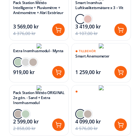
Pack Station Météo
Smart Inomhus
Intelligente + Pluviomètre +
Luftkvalitetsmätare x 3 – Vit
Anémomètre + Abri Extérieur
3 569,00 kr
3 419,00 kr
4 376,00 kr
4 107,00 kr
Extra Inomhusmodul - Mynta
TILLBEHÖR
Smart Anemometer
919,00 kr
1 259,00 kr
Pack Station Météo ORIGINAL
2e gén. - Sand + Extra
Inomhusmodul
2 599,00 kr
4 099,00 kr
2 858,00 kr
4 576,00 kr