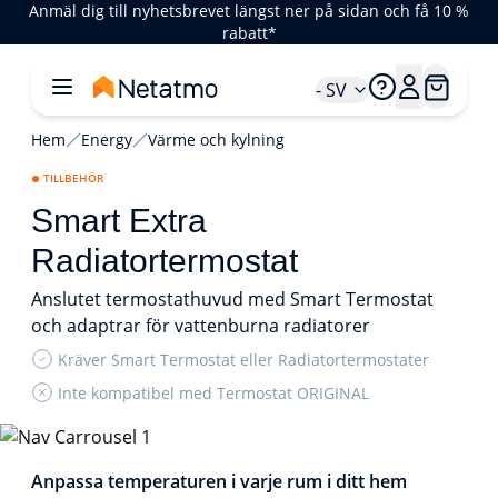
Anmäl dig till nyhetsbrevet längst ner på sidan och få 10 %
rabatt*
- SV
Hem
Energy
Värme och kylning
TILLBEHÖR
Smart Extra
Radiatortermostat
Anslutet termostathuvud med Smart Termostat
och adaptrar för vattenburna radiatorer
Kräver Smart Termostat eller Radiatortermostater
Inte kompatibel med Termostat ORIGINAL
1/4
Anpassa temperaturen i varje rum i ditt hem