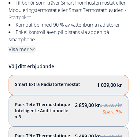
Tillbehör som kräver Smart Inomhustermostat eller
Moduleringstermostat eller Smart Termostathuvuden -
Startpaket
Kompatibel med 90 % av vattenburna radiatorer
Enkel kontroll även på distans via appen på
smartphone
Visa mer
Välj ditt erbjudande
Smart Extra Radiatortermostat
1 029,00 kr
Pack Tête Thermostatique
2 859,00 kr
3 087,00 kr
Intelligente Additionnelle
Spara 7%
x 3
Pack Tête Thermostatique
5 489,00 kr
6 174,00 kr