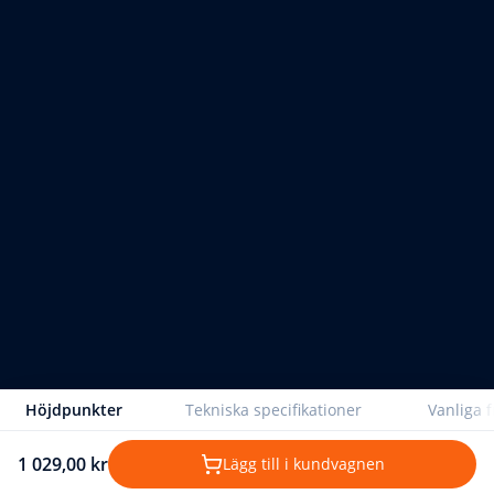
Höjdpunkter
Tekniska specifikationer
Vanliga f
1 029,00 kr
Lägg till i kundvagnen