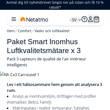
Anmäl dig till nyhetsbrevet längst ner på sidan och få 10 %
rabatt*
- SV
Hem
Comfort
Väder och luftkvalitet
Paket Smart Inomhus
Luftkvalitetsmätare x 3
Pack 3 capteurs de qualité de l'air intérieur
intelligents
1/4
Lev i ett hälsosammare hem genom att analysera 3
rum.
Analys av inomhusmiljön, driftlägen med profiler
(Astmatiker, Bebis, Familj)
Mätningsdata i realtid: temperatur, fuktighet,