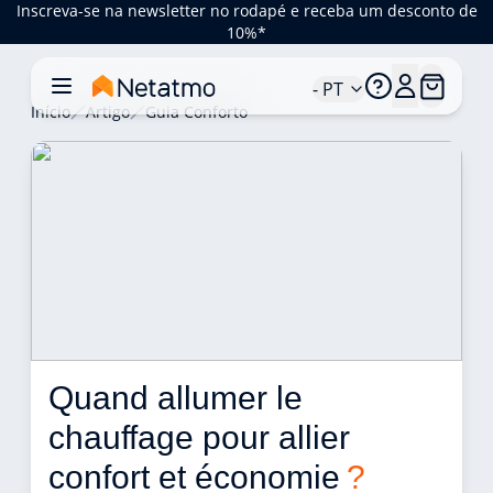
Inscreva-se na newsletter no rodapé e receba um desconto de
10%*
- PT
Início
Artigo
Guia Conforto
Quand allumer le 
chauffage pour allier 
confort et économie 
?