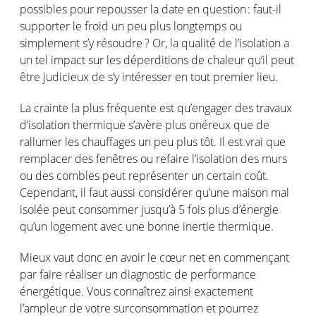
possibles pour
repousser
la date
en
question :
faut-il
supporter le
froid
un peu plus
longtemps
ou
simplement
s’y
résoudre
?
Or,
la
qualité
de
l’isolation
a
un
tel
impact sur les
déperditions
de
chaleur
qu’il
peut
être
judicieux
de
s’y
intéresser
en
tout premier lieu.
La
crainte
la plus
fréquente
est
qu’engager
des travaux
d’isolation
thermique
s’avère
plus
onéreux
que de
rallumer
les
chauffages
un peu plus
tôt
. Il
est
vrai
que
remplacer
des
fenêtres
ou
refaire
l’isolation
des
murs
ou
des combles
peut
représenter
un certain
coût
.
Cependant
, il faut
aussi
considérer
qu’une
maison
mal
isolée
peut
consommer
jusqu’à
5
fois
plus
d’énergie
qu’un
logement
avec
une
bonne
inertie
thermique
.
Mieux
vaut
donc
en
avoir
le
cœur
net
en
commençant
par faire
réaliser
un diagnostic
de performance
énergétique
. Vous
connaîtrez
ainsi
exactement
l’ampleur
de
votre
surconsommation
et
pourrez