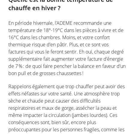
chauffe
en
hiver ?
En
période
hivernale
,
l’ADEME
recommande
une
température
de 18°-19°C dans les
pièces
à vivre et de
16°C dans les
chambres
.
Moins
, et
votre
confort
thermique
risque
d’en
pâtir
. Plus, et
ce
sont
vos
factures qui
vous
le
feront
sentir
. Eh
oui
,
chaque
degré
supplémentaire
fait augmenter
votre
facture
d’énergie
de 7
% :
de quoi faire
pencher
la balance
en
faveur
d’un
bon pull et de grosses
chaussettes
!
Rappelons
également
que trop chauffer
peut
avoir
des
effets
néfastes
sur
votre
santé. Une
atmosphère
trop
sèche
et
chaude
peut
causer des
difficultés
respiratoires
et
maux
de gorge,
assécher
la
peau
et
même
impacter
la circulation (jambes
lourdes
).
Ces
conséquences
sont
, bien
sûr
, encore plus
préoccupantes
pour les
personnes
fragiles
,
comme
les