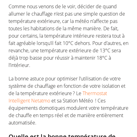
Comme nous
venons
de le
voir
,
décider
de
quand
allumer
le
chauffage
n’est
pas
une
simple question de
température
extérieure
, car la
météo
n’affecte
pas
toutes
les habitations de la
même
manière. De
fait
,
pour
certains
, la
température
intérieure
restera
tout à
fait
agréable
lorsqu’il
fait 10°C dehors. Pour
d’autres
,
en
revanche,
une
température
extérieure
de 13°C sera
déjà trop
basse
pour
réussir
à
maintenir
18°C à
l’intérieur
.
La bonne
astuce
pour
optimiser
l’utilisation
de
votre
système
de
chauffage
en
fonction
de
votre
isolation et
de la
température
extérieure
? Le
T
hermostat
I
ntelligent Netatmo
et
sa
S
tation
M
étéo
!
Ces
équipements
domotiques
modulent
votre
température
de
chauffe
en
temps
réel
et de manière
entièrement
automatisée
.
Quelle
est
la bonne
température
de