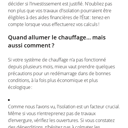
décider
si
l’investissement
est
justifié
.
N’oubliez
pas
non plus
que
vos
travaux
d’isolation
pourraient
être
éligibles
à des aides
financières
de
l’État
:
tenez-en
compte
lorsque
vous
effectuerez
vos
calculs
!
Quand
allumer
le
chauffage
…
mais
aussi
comment ?
Si
votre
système
de
chauffage
n’a
pas
fonctionné
depuis
plusieurs
mois
,
mieux
vaut
prendre
quelques
précautions
pour un
redémarrage
dans de
bonnes
conditions, à la
fois
plus
économique
et plus
écologique
:
Comme nous
l’avons
vu,
l’isolation
est
un
facteur
crucial.
Même
si
vous
n’entreprenez
pas de travaux
d’envergure
,
vérifiez
les
ouvertures
. Si
vous
constatez
des
déperditions
,
n’hésitez
pas à
colmater
les