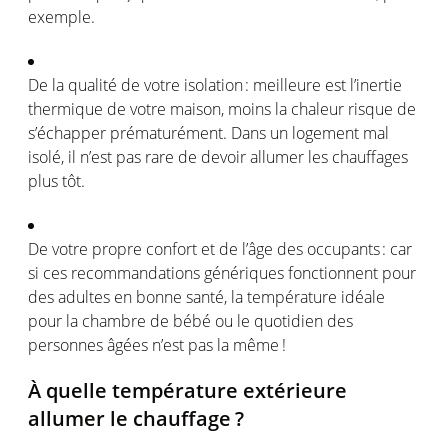
exemple
.
De la
qualité
de
votre
isolation :
meilleure
est
l’inertie
thermique
de
votre
maison
,
moins
la
chaleur
risque
de
s’échapper
prématurément
. Dans un
logement
mal
isolé
, il
n’est
pas rare de devoir
allumer
les
chauffages
plus
tôt
.
De
votre
propre
confort
et de
l’âge
des
occupants :
car
si
ces
recommandations
génériques
fonctionnent
pour
des
adultes
en
bonne santé, la
température
idéale
pour la chambre de
bébé
ou
le
quotidien
des
personnes
âgées
n’est
pas la
même
!
À quelle
température
extérieure
allumer
le
chauffage
?