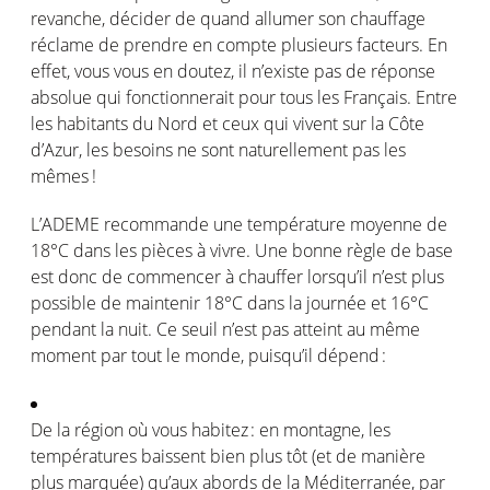
revanche,
décider
de
quand
allumer
son
chauffage
réclame de prendre
en
compte
plusieurs
facteurs
. En
effet
,
vous
vous
en
doutez
, il
n’existe
pas de
réponse
absolue
qui
fonctionnerait
pour
tous
les Français. Entre
les habitants du Nord et
ceux
qui
vivent
sur la Côte
d’Azur, les
besoins
ne
sont
naturellement
pas les
mêmes
!
L’ADEME
recommande
une
température
moyenne
de
18°C dans les
pièces
à vivre. Une bonne
règle
de base
est
donc
de commencer à chauffer
lorsqu’il
n’est
plus
possible de
maintenir
18°C dans la
journée
et 16°C
pendant la nuit
. Ce
seuil
n’est
pas
atteint
au
même
moment par tout le monde,
puisqu’il
dépend
:
De la
région
où
vous
habitez
:
en
montagne
, les
températures
baissent
bien plus
tôt
(et de manière
plus
marquée
)
qu’aux
abords de la
Méditerranée
, par