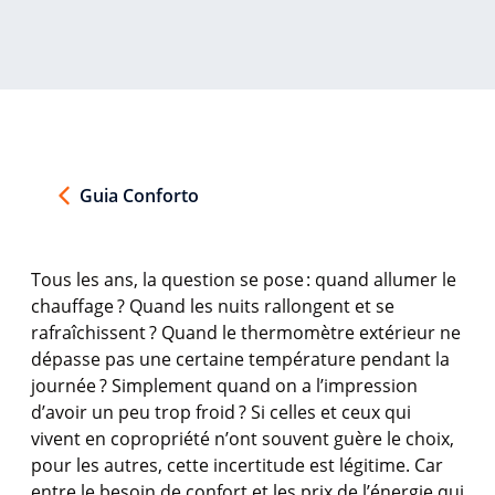
Guia Conforto
Tous les
ans
, la question se
pose :
quand
allumer
le
chauffage
? Quand les
nuits
rallongent
et se
rafraîchissent
? Quand le
thermomètre
extérieur
ne
dépasse
pas
une
certaine
température
pendant la
journée
? Simplement
quand
on a
l’impression
d’avoir
un peu trop
froid
? Si
celles
et
ceux
qui
vivent
en
copropriété
n’ont
souvent
guère
le choix,
pour les
autres
,
cette
incertitude
est
légitime
. Car
entre le
besoin
de
confort
et les prix de
l’énergie
qui